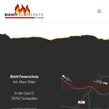
Zum
Inhalt
springen
Biehl Feuerschutz
Inh. Marc Ritter
In der Gass 11
55767 Schwollen