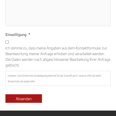
Einwilligung
*
Ich stimme zu, dass meine Angaben aus dem Kontaktformular zur
Beantwortung meiner Anfrage erhoben und verarbeitet werden.
Die Daten werden nach abgeschlossener Bearbeitung Ihrer Anfrage
gelöscht.
Hinweis: Sie können Ihre Einwilligung jederzeit für die Zukunft per E-Mail an info (at) biehl-
feuerschutz.de widerrufen.
Absenden